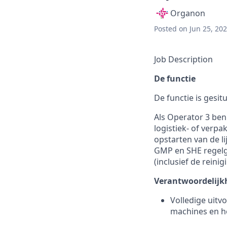
Organon
Posted
on Jun 25, 20
Job Description
De functie
De functie is gesi
Als Operator 3 ben 
logistiek- of verp
opstarten van de l
GMP en SHE regelge
(inclusief de reinig
Verantwoordelijk
Volledige uitv
machines en he