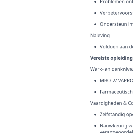
Problemen ont
Verbetervoorst
Ondersteun im
Naleving
Voldoen aan de
Vereiste opleidin
Werk- en denknive
MBO-2/ VAPRO 
Farmaceutisc
Vaardigheden & C
Zelfstandig o
Nauwkeurig we
verantwoordeli