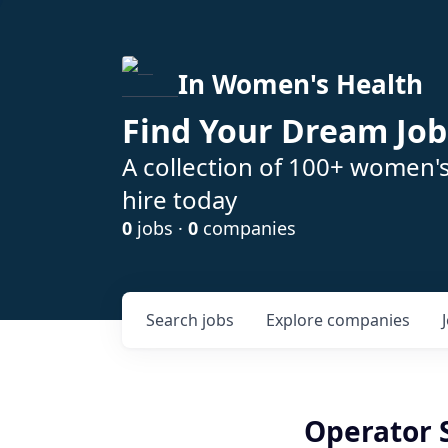
In Women's Health
Find Your Dream Job
A collection of 100+ women'
hire today
0
jobs ·
0
companies
Search
jobs
Explore
companies
Operator 