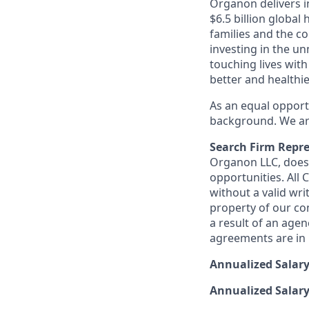
Organon delivers in
$6.5 billion globa
families and the c
investing in the u
touching lives with
better and healthi
As an equal opport
background. We are
Search Firm Repre
Organon LLC
, doe
opportunities. All
without a valid wri
property of our co
a result of an age
agreements are in p
Annualized Salar
Annualized Salary