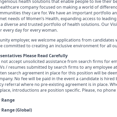
genious health solutions that enable people to live their be
l healthcare company focused on making a world of differen
ommunities they care for. We have an important portfolio an
nmet needs of Women’s Health, expanding access to leading
 a diverse and trusted portfolio of health solutions. Our Visi
er every day for every woman.
unity employer, we welcome applications from candidates w
 committed to creating an inclusive environment for all ou
sentatives Please Read Carefully
s not accept unsolicited assistance from search firms for 
 CVs / resumes submitted by search firms to any employee 
tten search agreement in place for this position will be de
mpany. No fee will be paid in the event a candidate is hire
ncy referral where no pre-existing agreement is in place. W
lace, introductions are position specific. Please, no phone c
y Range
 Range (Global)