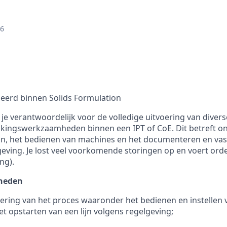
26
tueerd binnen Solids Formulation
je verantwoordelijk voor de volledige uitvoering van divers
akkingswerkzaamheden binnen een IPT of CoE. Dit betreft o
ijn, het bedienen van machines en het documenteren en va
ving. Je lost veel voorkomende storingen op en voert orde
ing).
heden
oering van het proces waaronder het bedienen en instellen 
t opstarten van een lijn volgens regelgeving;