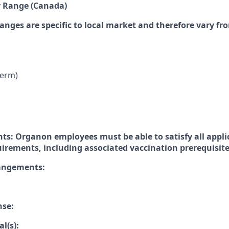
y Range (Canada)
anges are specific to local market and therefore vary fr
Term)
ts: Organon employees must be able to satisfy all appli
uirements, including associated vaccination prerequisit
rangements:
nse:
l(s):