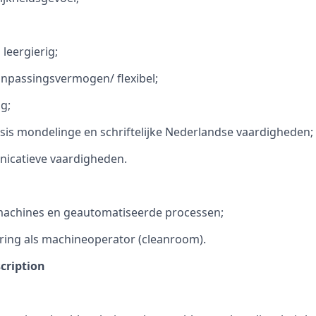
leergierig;
anpassingsvermogen/ flexibel;
g;
is mondelinge en schriftelijke Nederlandse vaardigheden;
catieve vaardigheden.
 machines en geautomatiseerde processen;
ring als machineoperator (cleanroom).
cription