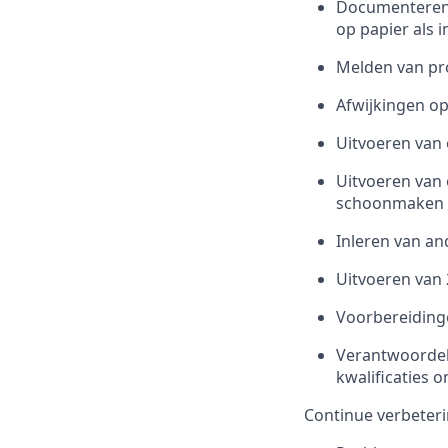
Documenteren 
op papier als 
Melden van pro
Afwijkingen o
Uitvoeren van 
Uitvoeren van
schoonmaken 
Inleren van and
Uitvoeren van
Voorbereidinge
Verantwoordeli
kwalificaties 
Continue verbeter