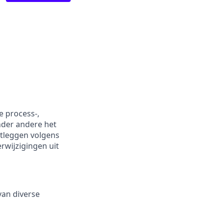
e process-,
nder andere het
stleggen volgens
rwijzigingen uit
van diverse