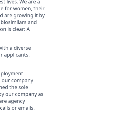
st lives. We are a
ce for women, their
d are growing it by
 biosimilars and
on is clear: A
ith a diverse
r applicants.
employment
at our company
emed the sole
d by our company as
here agency
alls or emails.