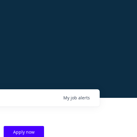
My
job
alerts
Apply now